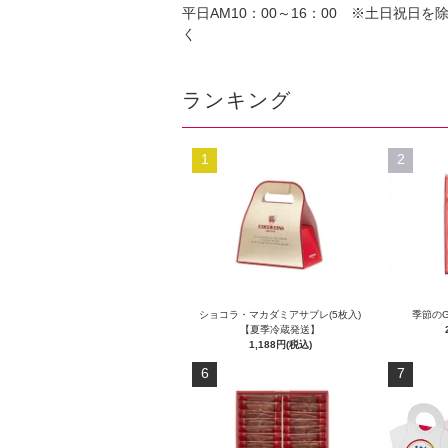
平日AM10：00～16：00 ※土日祝日を
く
ランキング
1
2
ショコラ・マカダミアサブレ(5枚入)
季節のG
【夏季冷蔵発送】
1,188円(税込)
6
7