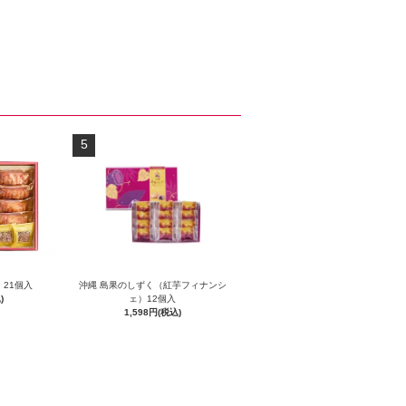
5
 21個入
沖縄 島果のしずく（紅芋フィナンシ
)
ェ）12個入
1,598円(税込)