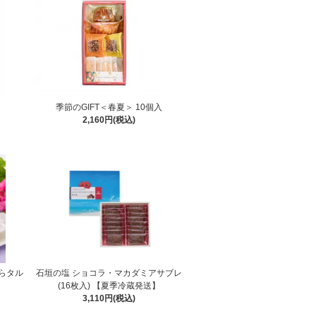
季節のGIFT＜春夏＞ 10個入
2,160円(税込)
らタル
石垣の塩 ショコラ・マカダミアサブレ
(16枚入) 【夏季冷蔵発送】
3,110円(税込)