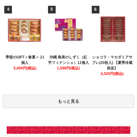
4
5
6
季節のGIFT＜春夏＞ 21
沖縄 島果のしずく（紅
ショコラ・マカダミアサ
個入
芋フィナンシェ）12個入
ブレ(20枚入) 【夏季冷蔵
5,400円(税込)
1,598円(税込)
発送】
4,320円(税込)
もっと見る