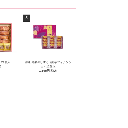
5
 21個入
沖縄 島果のしずく（紅芋フィナンシ
)
ェ）12個入
1,598円(税込)