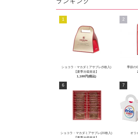
ランキング
1
2
ショコラ・マカダミアサブレ(5枚入)
季節のG
【夏季冷蔵発送】
1,188円(税込)
6
7
ショコラ・マカダミアサブレ(20枚入)
オリ
【夏季冷蔵発送】