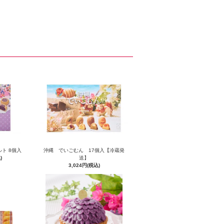
ト 8個入
沖縄 でいごむん 17個入【冷蔵発
)
送】
3,024円(税込)