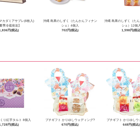
マカダミアサブレ(8枚入)
沖縄 島果のしずく（たんかんフィナン
沖縄 島果のしずく（た
夏季冷蔵発送】
シェ）4個入
シェ）12個
1,836円(税込)
702円(税込)
1,598円(税込
っくり紅芋タルト 8個入
プチギフト かりゆしウェディング?
プチギフト かりゆしウ
1,728円(税込)
670円(税込)
648円(税込)