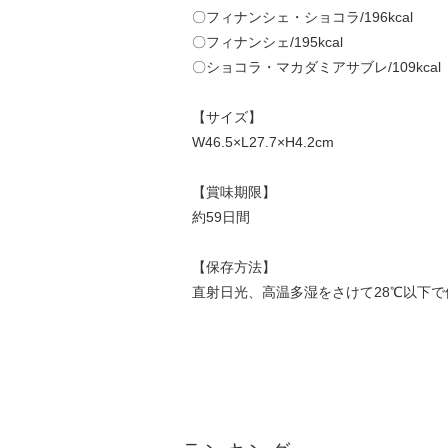
〇フィナンシェ・ショコラ/196kcal
〇フィナンシェ/195kcal
〇ショコラ・マカダミアサブレ/109kcal
【サイズ】
W46.5×L27.7×H4.2cm
【賞味期限】
約59日間
【保存方法】
直射日光、高温多湿をさけて28℃以下