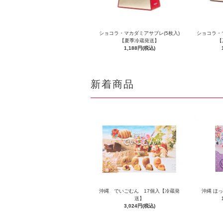
ショコラ・マカダミアサブレ(5枚入)
ショコラ・
【夏季冷蔵発送】
【
1,188円(税込)
新着商品
沖縄 でいごむん 17個入【冷蔵発
沖縄 ほ
送】
3,024円(税込)