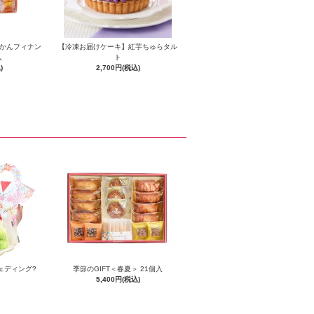
んかんフィナン
【冷凍お届けケーキ】紅芋ちゅらタル
入
ト
)
2,700円(税込)
ェディング?
季節のGIFT＜春夏＞ 21個入
5,400円(税込)