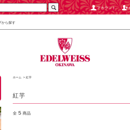
アカウント
プから探す
ホーム
>
紅芋
紅芋
5
全
商品