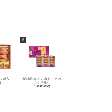
5
 21個入
沖縄 島果のしずく（紅芋フィナンシ
)
ェ）12個入
1,598円(税込)