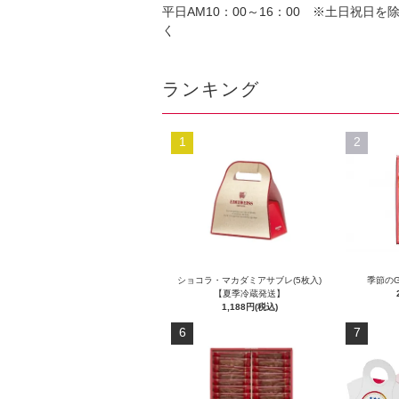
平日AM10：00～16：00 ※土日祝日を
く
ランキング
1
2
ショコラ・マカダミアサブレ(5枚入)
季節のG
【夏季冷蔵発送】
1,188円(税込)
6
7