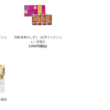
ナンシ
沖縄 島果のしずく（紅芋フィナンシ
ェ）20個入
2,592円(税込)
冷蔵発