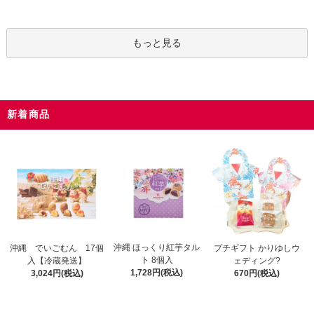
もっと見る
新着商品
沖縄 ほっくり紅芋タル
沖縄 でいごむん 17個
プチギフト かりゆしウ
ト 8個入
入【冷蔵発送】
ェディング?
1,728円(税込)
3,024円(税込)
670円(税込)