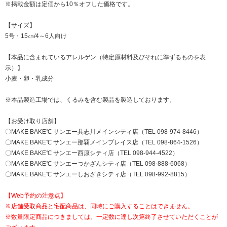
※掲載金額は定価から10％オフした価格です。
【サイズ】
5号・15㎝/4～6人向け
【本品に含まれているアレルゲン（特定原材料及びそれに準ずるものを表
示）】
小麦・卵・乳成分
※本品製造工場では、くるみを含む製品を製造しております。
【お受け取り店舗】
〇MAKE BAKE℃ サンエー具志川メインシティ店（TEL 098-974-8446）
〇MAKE BAKE℃ サンエー那覇メインプレイス店（TEL 098-864-1526）
〇MAKE BAKE℃ サンエー西原シティ店（TEL 098-944-4522）
〇MAKE BAKE℃ サンエーつかざんシティ店（TEL 098-888-6068）
〇MAKE BAKE℃ サンエーしおざきシティ店（TEL 098-992-8815）
【Web予約の注意点】
※店舗受取商品と宅配商品は、同時にご購入することはできません。
※数量限定商品につきましては、一定数に達し次第終了させていただくことが