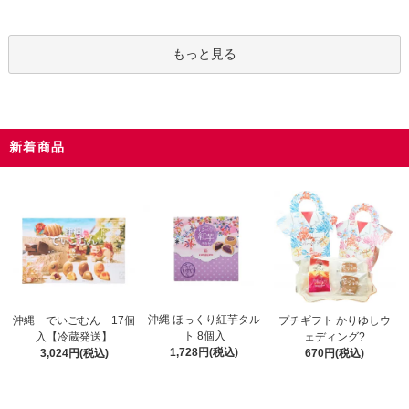
もっと見る
新着商品
沖縄 ほっくり紅芋タル
沖縄 でいごむん 17個
プチギフト かりゆしウ
ト 8個入
入【冷蔵発送】
ェディング?
1,728円(税込)
3,024円(税込)
670円(税込)